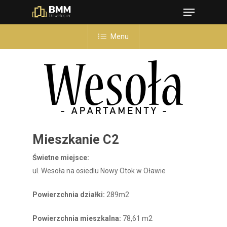
Menu
Skip
to
Close
main
Menu
Menu
content
Mieszkanie C2
Świetne miejsce:
ul. Wesoła na osiedlu Nowy Otok w Oławie
Powierzchnia działki:
289m2
Powierzchnia mieszkalna:
78,61 m2