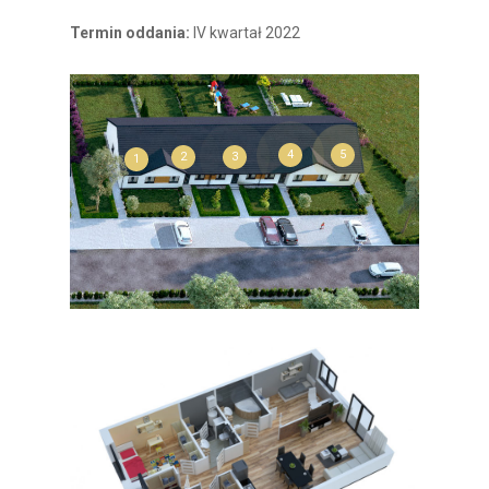
Termin oddania:
IV kwartał 2022
5
4
3
2
1