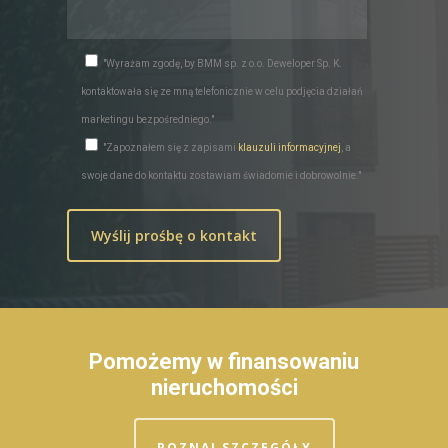
"Wyrażam zgodę, by BMM sp. z o.o. Deweloper Sp. K.
kontaktowała się ze mną telefonicznie w celu podjęcia działań
marketingu bezpośredniego."
"Zapoznałem się z zapisami
klauzuli informacyjnej
, a
swoje dane do kontaktu zostawiam świadomie i dobrowolnie."
Pomożemy w finansowaniu
nieruchomości
POZNAJ SZCZEGÓŁY