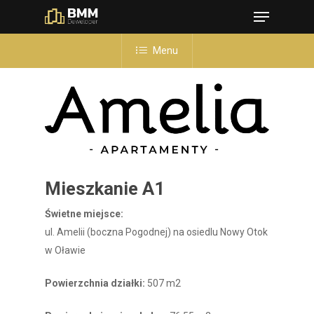
Menu
Skip
to
Close
main
Menu
Menu
content
Mieszkanie A1
Świetne miejsce:
ul. Amelii (boczna Pogodnej) na osiedlu Nowy Otok
w Oławie
Powierzchnia działki:
507 m2