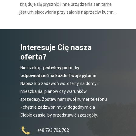
znajduje się prysznic i inne urządzenia sanitarne
jest umiejscowiona przy salonie naprzeciw kuchni.
Interesuje Cię nasza
oferta?
Nie czekaj -
jesteśmy po to, by
odpowiedzieć na każde Twoje pytanie
.
Napisz lub zadzwoń ws. oferty na domy i
mieszkania, planów czy warunków
sprzedaży. Zostaw nam swój numer telefonu
- chętnie zadzwonimy w dogodnym dla
Ciebie czasie, by przedstawić szczegóły.
+48 793 702 702