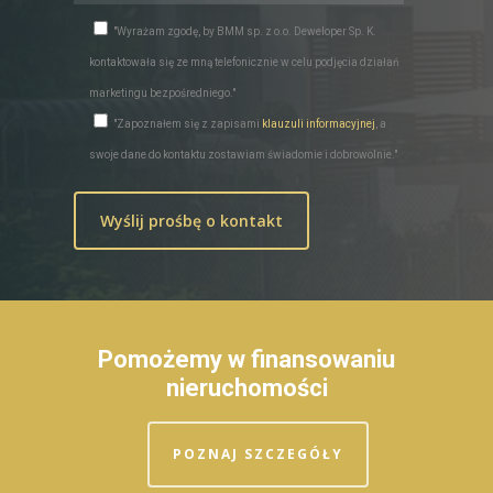
"Wyrażam zgodę, by BMM sp. z o.o. Deweloper Sp. K.
kontaktowała się ze mną telefonicznie w celu podjęcia działań
marketingu bezpośredniego."
"Zapoznałem się z zapisami
klauzuli informacyjnej
, a
swoje dane do kontaktu zostawiam świadomie i dobrowolnie."
Pomożemy w finansowaniu
nieruchomości
POZNAJ SZCZEGÓŁY