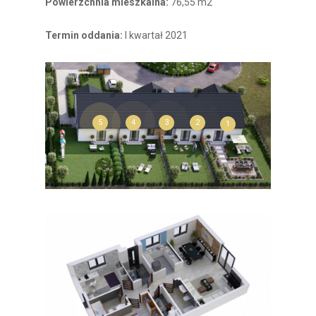
Powierzchnia mieszkalna:
76,55 m2
Termin oddania:
I kwartał 2021
2
4
3
5
1