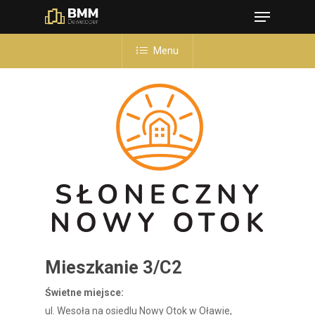
Menu
Skip
to
Close
main
Menu
Menu
content
Mieszkanie 3/C2
Świetne miejsce:
ul. Wesoła na osiedlu Nowy Otok w Oławie,