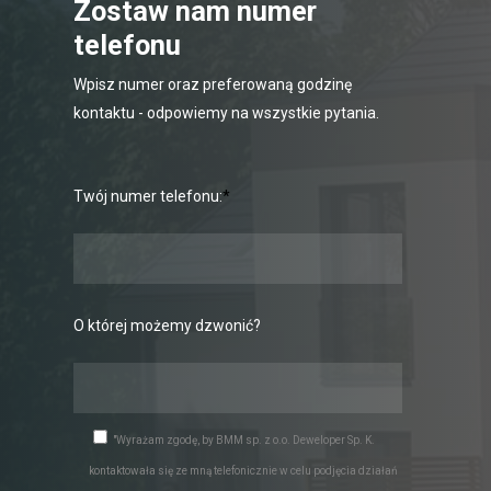
Zostaw nam numer
telefonu
Wpisz numer oraz preferowaną godzinę
kontaktu - odpowiemy na wszystkie pytania.
Twój numer telefonu:
*
O której możemy dzwonić?
"Wyrażam zgodę, by BMM sp. z o.o. Deweloper Sp. K.
kontaktowała się ze mną telefonicznie w celu podjęcia działań