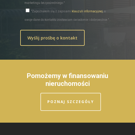
marketingu bezpośredniego."
"Zapoznałem się z zapisami
klauzuli informacyjnej
, a
swoje dane do kontaktu zostawiam świadomie i dobrowolnie."
Pomożemy w finansowaniu
nieruchomości
POZNAJ SZCZEGÓŁY